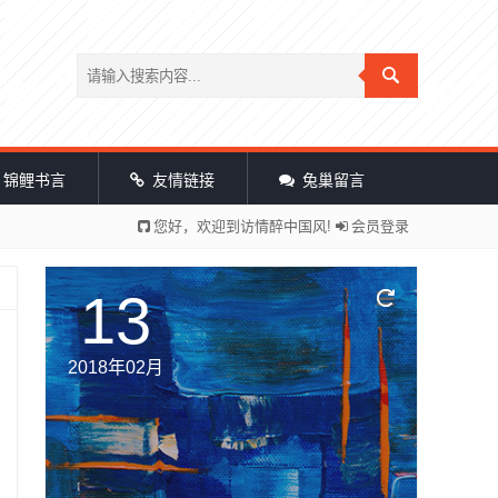
锦鲤书言
友情链接
兔巢留言
您好，欢迎到访情醉中国风!
会员登录
13
2018年02月