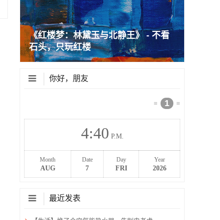
《红楼梦：林黛玉与北静王》 - 不看
石头，只玩红楼
你好，朋友
1
≡
≡
4
40
P.M.
Month
Date
Day
Year
AUG
7
FRI
2026
最近发表