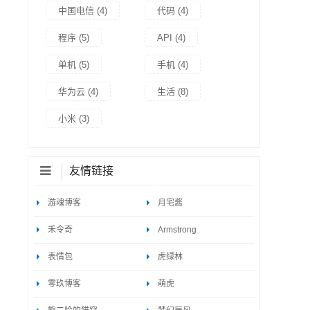
中国电信
(4)
代码
(4)
程序
(5)
API
(4)
单机
(5)
手机
(4)
华为云
(4)
生活
(8)
小米
(3)
友情链接
游魂博客
月宅酱
禾令奇
Armstrong
表情包
虎绿林
零玖博客
萌虎