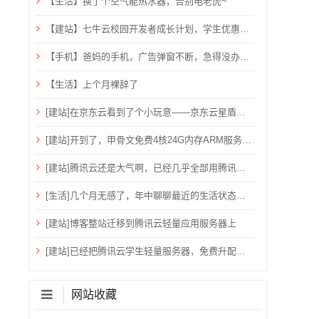
【生活】换了个空气能热水器，告别电老虎~
【建站】七牛云校园开发者成长计划，学生优惠，需验证学生邮箱
【手机】爸妈的手机，广告弹窗不断，急得没办法只能关机重启？用ADB卸载快应用框架！
【生活】上个月裸辞了
[建站]在京东云看到了个小玩意——京东云星盾安全加速。
[建站]开到了，甲骨文免费4核24G内存ARM服务器~
[建站]腾讯云还是大气啊，已经几乎全部用腾讯云了！
[生活]几个月无感了，年中聊聊最近的生活状态吧！
[建站]博客整站迁移到腾讯云轻量应用服务器上
[建站]已经把腾讯云学生轻量服务器，免费升配到：2核心、4G内存、6M带宽、80G硬盘、1200G流量
网站收藏