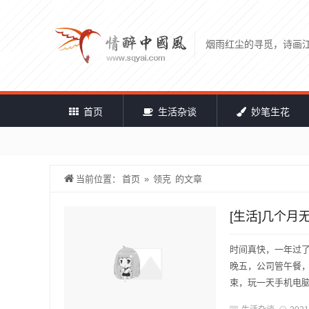
烟雨红尘的寻觅，诗画
首页
生活杂谈
妙笔生花
当前位置：
首页
»
领克
的文章
[生活]几个
时间真快，一年过
晚五，公司管午餐
束，玩一天手机电脑