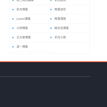
熊二哈的猫窝
梦幻辰风
玖月博客
雨落泪尽
Leonn博客
雨落凋殇
小轲博客
姬长信博客
王大佬博客
岁月小筑
凌一博客