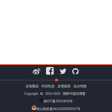
沧海桑田
时间轨迹
友情链接
站点地图
Copyright
2014-2024
情醉中国风博客.
皖ICP备15013818号
皖公网安备34152502000107号