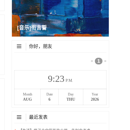
[音乐]衔言誓
你好，朋友
1
≡
≡
9
:
23
P.M.
Month
Date
Day
Year
AUG
6
THU
2026
最近发表