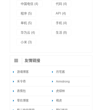
中国电信
(4)
代码
(4)
程序
(5)
API
(4)
单机
(5)
手机
(4)
华为云
(4)
生活
(8)
小米
(3)
友情链接
游魂博客
月宅酱
禾令奇
Armstrong
表情包
虎绿林
零玖博客
萌虎