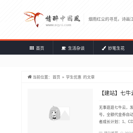
烟雨红尘的寻觅，诗画
首页
生活杂谈
妙笔生花
当前位置：
首页
»
学生优惠
的文章
【建站】七牛
无事逛逛七牛云，
号，全额代金券自
者成长计划：1、CD