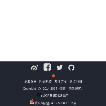
沧海桑田
时间轨迹
友情链接
站点地图
Copyright
2014-2024
情醉中国风博客.
皖ICP备15013818号
皖公网安备34152502000107号