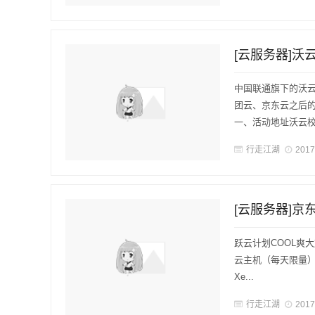
[云服务器]沃
中国联通旗下的沃
团云、京东云之后
一、活动地址沃云校
行走江湖
2017
跃云计划COOL爽大放送—
云主机（每天限量）稳
Xe...
行走江湖
2017