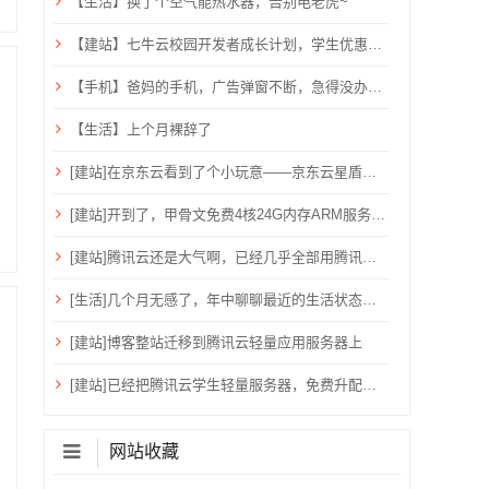
【生活】换了个空气能热水器，告别电老虎~
【建站】七牛云校园开发者成长计划，学生优惠，需验证学生邮箱
【手机】爸妈的手机，广告弹窗不断，急得没办法只能关机重启？用ADB卸载快应用框架！
【生活】上个月裸辞了
[建站]在京东云看到了个小玩意——京东云星盾安全加速。
[建站]开到了，甲骨文免费4核24G内存ARM服务器~
[建站]腾讯云还是大气啊，已经几乎全部用腾讯云了！
[生活]几个月无感了，年中聊聊最近的生活状态吧！
[建站]博客整站迁移到腾讯云轻量应用服务器上
[建站]已经把腾讯云学生轻量服务器，免费升配到：2核心、4G内存、6M带宽、80G硬盘、1200G流量
网站收藏