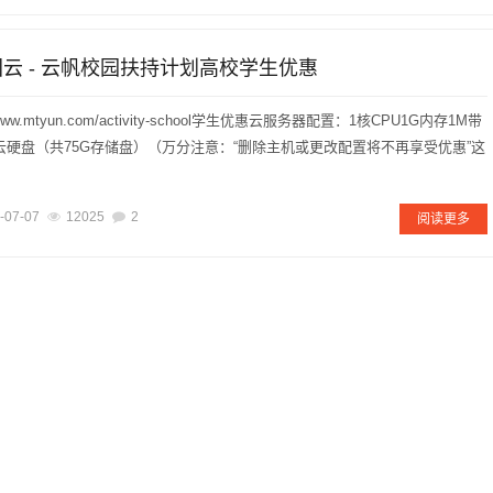
团云 - 云帆校园扶持计划高校学生优惠
www.mtyun.com/activity-school学生优惠云服务器配置：1核CPU1G内存1M带
0G云硬盘（共75G存储盘）（万分注意：“删除主机或更改配置将不再享受优惠”这
-07-07
12025
2
阅读更多