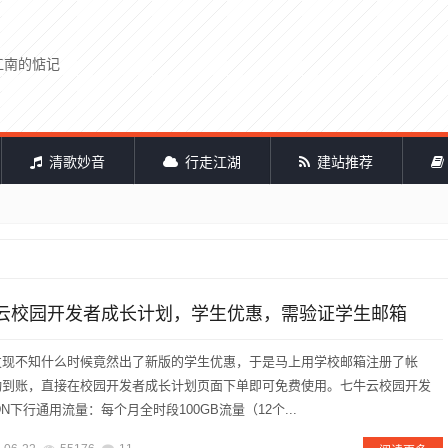
江南的惦记
清歌妙音
行走江湖
建站推荐
云校园开发者成长计划，学生优惠，需验证学生邮箱
发现不知什么时候竟然出了新版的学生优惠，于是马上用学校邮箱注册了帐
动到账，直接在校园开发者成长计划页面下单即可免费使用。七牛云校园开发
N下行通用流量：每个月全时段100GB流量（12个...