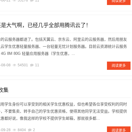
-06-22
55176
11
阅读更多
云还是大气啊，已经几乎全部用腾讯云了！
商的云服务器都退了。包括天翼云、京东云、阿里云的云服务器，然后用朋友
讯云学生优惠轻量服务器、一台轻量无忧计划服务器。目前云资源统计云服务
4G 8M 80G 轻量应用服务器（学生优惠，...
-08-08
54501
11
阅读更多
收集
利用学生身份可以享受到的相关学生优惠权益，但也希望各位享受权利的同时
务，不要售卖、转手自己的学生优惠资格，使得其他同学无法受益。学校提供
惠都好说，像我这样的学校不提供学生邮箱，那就很多都...
-09-28
8404
2
阅读更多