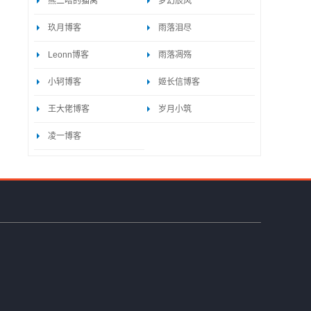
熊二哈的猫窝
梦幻辰风
玖月博客
雨落泪尽
Leonn博客
雨落凋殇
小轲博客
姬长信博客
王大佬博客
岁月小筑
凌一博客