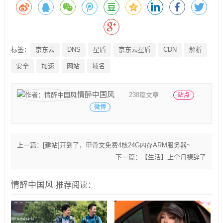
标签：
京东云
DNS
星盾
京东云星盾
CDN
解析
安全
加速
网站
域名
情醉中国风
238篇文章
站点
微博
上一篇：
[建站]开到了，甲骨文免费4核24G内存ARM服务器~
下一篇：
【生活】上个月裸辞了
情醉中国风
推荐阅读：