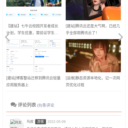
【建站】七牛云校园开发者成长
[建站]腾讯云还是大气啊，已经几
计划，学生优惠，需验证学生邮
乎全部用腾讯云了！
箱
[建站]博客整站迁移到腾讯云轻量
[运维]静态资源本地化，记一次网
应用服务器上
页优化过程
评论列表
(8)条评论
鸟叔
游客
2022-05-09