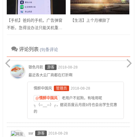
【手机】爸妈的手机，广告弹窗
【生活】上个月裸辞了
不断，急得没办法只能关机重
启？用ADB卸载快应用框架！
评论列表
(9)条评论
银色月航
游客
2018-08-28
最近各大云厂商都在打折啊
情醉中国风
管理员
2018-08-28
@情醉中国风
老用户不如狗，有啥用呢
┐（─__─）┌，据说百度云月底9月也会出学生优惠
的
ssr
游客
2018-08-28