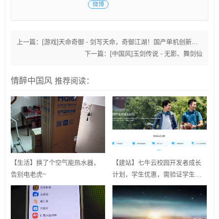
微博
上一篇：
[游戏]天命奇御 - 剑写天命，奇御江湖！国产单机创新佳作！
下一篇：
[中国风]玉剑传说 - 无影、舞剑仙
情醉中国风
推荐阅读：
【生活】换了个空气能热水器，
【建站】七牛云校园开发者成长
告别电老虎~
计划，学生优惠，需验证学生邮
箱