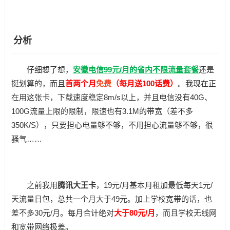
分析
仔细想了想，
安徽电信99元/月的省内不限流量套餐
还是
挺划算的，而且
首两个月
免费
（每月送100话费）
。我现在正
在用这张卡，下载速度稳定8m/s以上，并且电信没有40G、
100G流量上限的限制，限速也有3.1M的带宽（差不多
350K/S），只要担心电量够不够，不用担心流量够不够，很
骚气……
之前我用
腾讯大王卡
，19元/月基本月租加最低每天1元/
天流量日包，总共一个月大于49元。加上学校宽带的话，也
差不多30元/月。每月合计绝对
大于80元/月
，而且学校无线网
和宽带网络极差。