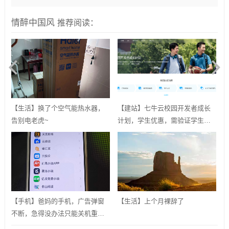
情醉中国风
推荐阅读：
【生活】换了个空气能热水器，
【建站】七牛云校园开发者成长
告别电老虎~
计划，学生优惠，需验证学生邮
箱
【手机】爸妈的手机，广告弹窗
【生活】上个月裸辞了
不断，急得没办法只能关机重
启？用ADB卸载快应用框架！