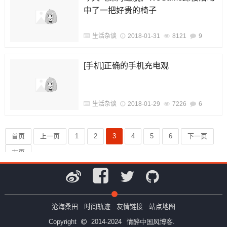
中了一把好贵的椅子
生活杂谈
2018-01-31
8121
9
[手机]正确的手机充电观
生活杂谈
2018-01-29
7226
6
首页
上一页
1
2
3
4
5
6
下一页
末页
沧海桑田
时间轨迹
友情链接
站点地图
Copyright
2014-2024
情醉中国风博客.