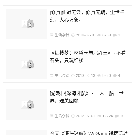
[修真]仙道无凭，修真无期，尘世千
幻，人心万象。
生活杂谈
2018-02-16
6768
2
《红楼梦：林黛玉与北静王》 - 不看
石头，只玩红楼
生活杂谈
2018-02-13
9250
4
[游戏]《深海迷航》 - 一人一船一世
界，通关回顾
生活杂谈
2018-02-01
12724
10
今天《深海迷航》WeGame踩楼活动